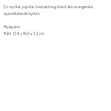
Andrasortering
En mycket populär översättning bland den evangeliska, 
spansktalande kyrkan.
DVD-olika språk
Mjukpärm
Mått: 12,8 x 19,0 x 3,2 cm
Almanackor
JUL
Evangelisationspaket-FRAKTFRITT
BOKEN OM JESUS-Mängdrabatt, Blanda som du vill
Svenska Folkbibeln