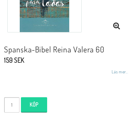
DVD
Biblar på svenska
Spanska-Bibel Reina Valera 60
159 SEK
Reinhard Bonnke
Läs mer...
NYHETER
Barn- utländska språk
KÖP
Livsberättelser