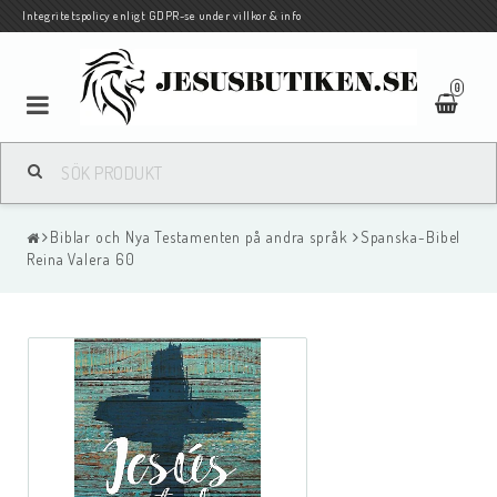
Integritetspolicy enligt GDPR-se under villkor & info
0
Pocketbiblar på svenska och andra språk
Biblar och Nya Testamenten på andra språk
Spanska-Bibel
Biblar och Nya Testamenten på andra språk
Reina Valera 60
Böcker
Barn/Ungdom
Traktat/evangelisationshäften