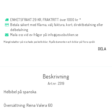
Musik
ENHETSFRAKT 29 KR, FRAKTRITT över 1000 kr *
Betala säkert med Klarna, välj faktura, kort, direktbetalning eller
För evangelisation
delbetalning
Maila oss vid ev frågor på info@jesusbutiken.se
Mängdrabatter på nischade pocketbiblar, NyaTestamenten och biblar på flera språk
Böcker på engelska
DELA
LAGERRENSNING
Beskrivning
KLÄDER
Art.nr: 2319
Helbibel på spanska.
PRESENTARTIKLAR
Översättning: Reina Valera 60