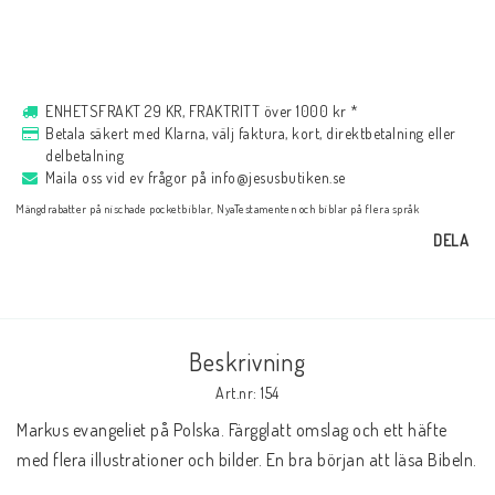
Musik
För evangelisation
ENHETSFRAKT 29 KR, FRAKTRITT över 1000 kr *
Betala säkert med Klarna, välj faktura, kort, direktbetalning eller
delbetalning
Maila oss vid ev frågor på info@jesusbutiken.se
Böcker på engelska
Mängdrabatter på nischade pocketbiblar, NyaTestamenten och biblar på flera språk
DELA
LAGERRENSNING
KLÄDER
Beskrivning
Art.nr: 154
PRESENTARTIKLAR
Markus evangeliet på Polska. Färgglatt omslag och ett häfte 
med flera illustrationer och bilder. En bra början att läsa Bibeln.