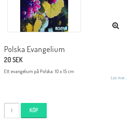
DVD
Biblar på svenska
Polska Evangelium
20 SEK
Reinhard Bonnke
Ett evangelium på Polska. 10 x 15 cm
Läs mer...
NYHETER
Barn- utländska språk
KÖP
Livsberättelser