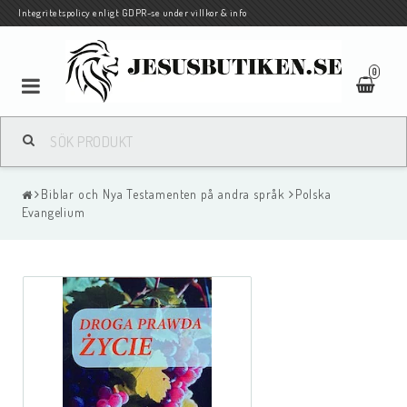
Integritetspolicy enligt GDPR-se under villkor & info
0
Pocketbiblar på svenska och andra språk
Biblar och Nya Testamenten på andra språk
Polska
Biblar och Nya Testamenten på andra språk
Evangelium
Böcker
Barn/Ungdom
Traktat/evangelisationshäften