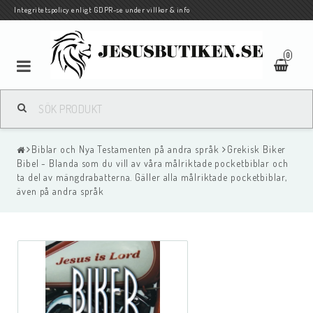
Integritetspolicy enligt GDPR-se under villkor & info
0
Pocketbiblar på svenska och andra språk
Biblar och Nya Testamenten på andra språk
Grekisk Biker
Biblar och Nya Testamenten på andra språk
Bibel - Blanda som du vill av våra målriktade pocketbiblar och
ta del av mängdrabatterna. Gäller alla målriktade pocketbiblar,
även på andra språk
Böcker
Barn/Ungdom
Traktat/evangelisationshäften