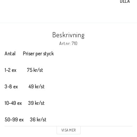
Andrasortering
DELA
DVD-olika språk
Beskrivning
Almanackor
Art.nr: 710
Antal       Priser per styck
JUL
1-2 ex          75 kr/st
Evangelisationspaket-FRAKTFRITT
3-8 ex          49 kr/st
10-49 ex      39 kr/st
BOKEN OM JESUS-Mängdrabatt, Blanda som du vill
50-99 ex      36 kr/st
Svenska Folkbibeln
VISA MER
100-ex         34 kr/st