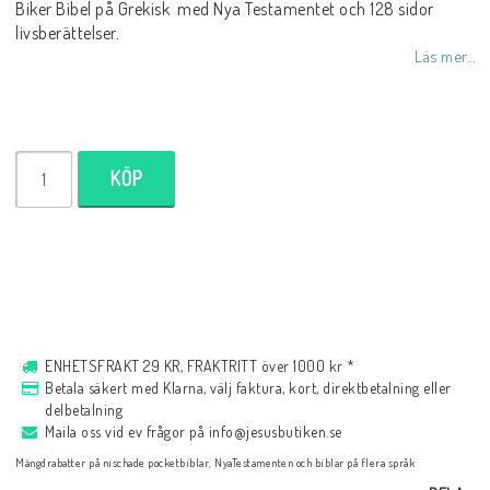
Biker Bibel på Grekisk med Nya Testamentet och 128 sidor
livsberättelser.
Musik
Läs mer...
För evangelisation
KÖP
Böcker på engelska
LAGERRENSNING
KLÄDER
ENHETSFRAKT 29 KR, FRAKTRITT över 1000 kr *
Betala säkert med Klarna, välj faktura, kort, direktbetalning eller
delbetalning
PRESENTARTIKLAR
Maila oss vid ev frågor på info@jesusbutiken.se
Mängdrabatter på nischade pocketbiblar, NyaTestamenten och biblar på flera språk