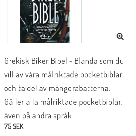
DVD
Biblar på svenska
Grekisk Biker Bibel - Blanda som du
Reinhard Bonnke
vill av våra målriktade pocketbiblar
NYHETER
och ta del av mängdrabatterna.
Gäller alla målriktade pocketbiblar,
Barn- utländska språk
även på andra språk
Livsberättelser
75 SEK