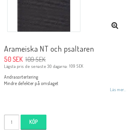
DVD
Biblar på svenska
Arameiska NT och psaltaren
50 SEK
109 SEK
Reinhard Bonnke
109 SEK
Lägsta pris de senaste 30 dagarna
Andrasortertering
NYHETER
Mindre defekter på omslaget
Läs mer...
Barn- utländska språk
Livsberättelser
KÖP