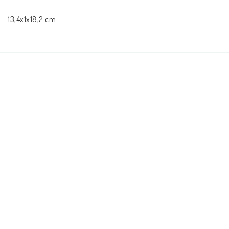
Andrasortering
13,4x1x18,2 cm
DVD-olika språk
Almanackor
JUL
Evangelisationspaket-FRAKTFRITT
BOKEN OM JESUS-Mängdrabatt, Blanda som du vill
Svenska Folkbibeln