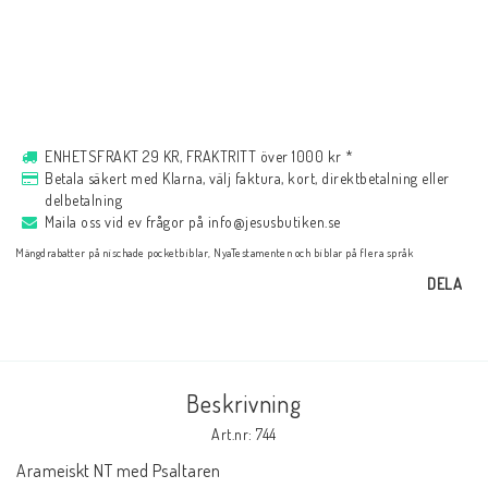
Musik
För evangelisation
ENHETSFRAKT 29 KR, FRAKTRITT över 1000 kr *
Betala säkert med Klarna, välj faktura, kort, direktbetalning eller
Böcker på engelska
delbetalning
Maila oss vid ev frågor på info@jesusbutiken.se
Mängdrabatter på nischade pocketbiblar, NyaTestamenten och biblar på flera språk
LAGERRENSNING
DELA
KLÄDER
Beskrivning
PRESENTARTIKLAR
Art.nr: 744
Arameiskt NT med Psaltaren