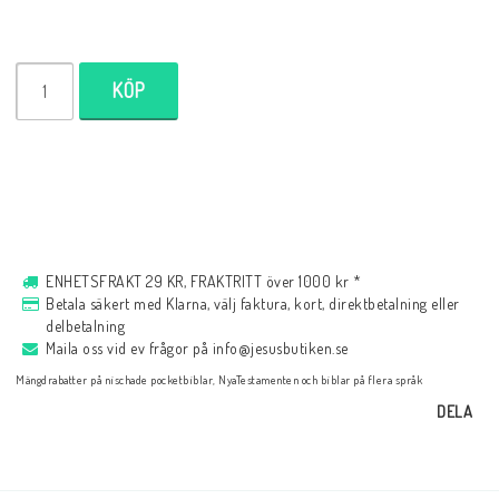
Musik
KÖP
För evangelisation
Böcker på engelska
LAGERRENSNING
ENHETSFRAKT 29 KR, FRAKTRITT över 1000 kr *
Betala säkert med Klarna, välj faktura, kort, direktbetalning eller
delbetalning
KLÄDER
Maila oss vid ev frågor på info@jesusbutiken.se
Mängdrabatter på nischade pocketbiblar, NyaTestamenten och biblar på flera språk
DELA
PRESENTARTIKLAR