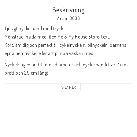
Andrasortering
Beskrivning
Art.nr: 3606
DVD-olika språk
Tjusigt nyckelband med tryck. 
Mönstrad insida med liten Me & My House Store-text. 
Almanackor
Kort, smidig och perfekt till cykelnyckeln, bilnyckeln, barnens 
egna hemnyckel eller att pimpa väskan med.
JUL
Nyckelringen är 30 mm i diameter och nyckelbandet är 2 cm 
brett och 29 cm långt.
Evangelisationspaket-FRAKTFRITT
VISA MER
BOKEN OM JESUS-Mängdrabatt, Blanda som du vill
Svenska Folkbibeln