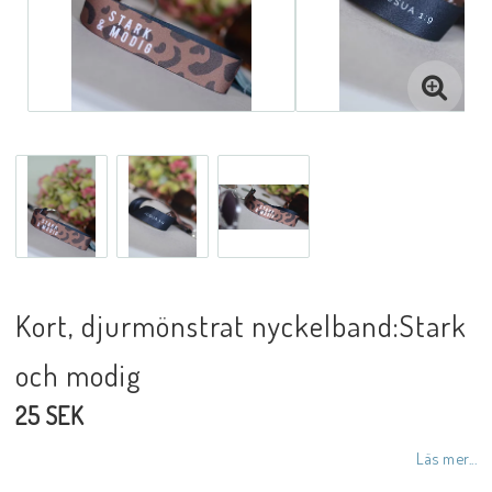
DVD
Biblar på svenska
Reinhard Bonnke
NYHETER
Kort, djurmönstrat nyckelband:Stark
och modig
Barn- utländska språk
25 SEK
Livsberättelser
Läs mer...