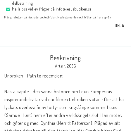
Andrasortering
delbetalning
Maila oss vid ev frågor på info@jesusbutiken.se
Mängdrabatter på nischade pocketbiblar, NyaTestamenten och biblar på flera språk
DVD-olika språk
DELA
Almanackor
Beskrivning
JUL
Art.nr: 2036
Unbroken - Path to redemtion:
Evangelisationspaket-FRAKTFRITT
Nästa kapitel i den sanna historien om Louis Zamperinis 
inspirerande liv tar vid där filmen Unbroken slutar. Efter att ha 
BOKEN OM JESUS-Mängdrabatt, Blanda som du vill
lyckats överleva år av tortyr som krigsfånge kommer Louis 
(Samuel Hunt) hem efter andra världskrigets slut. Han möter, 
Svenska Folkbibeln
och gifter sig med, Cynthia (Merritt Patterson). Plågad av sitt 