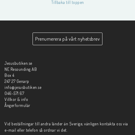
Tillbaka till toppen
Prenumerera på vårt nyhetsbrev
Jesusbutiken.se
NE Resounding AB
Box 4
247 27 Genarp
info@jesusbutiken.se
046-571 67
Villkor & info
Ångerformulär
Vid beställningar till andra länder än Sverige, vänligen kontakta oss via
e-mail eller telefon så ordnar vi det.