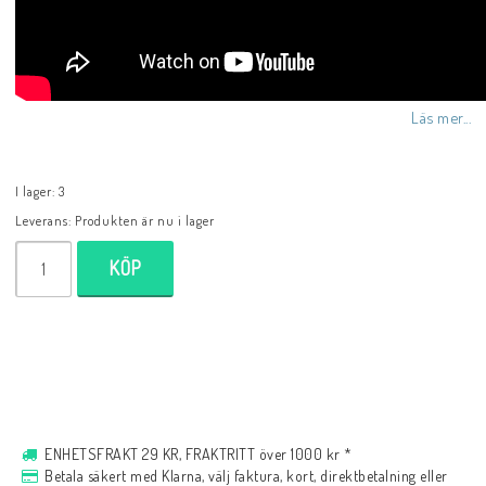
Musik
För evangelisation
Läs mer...
Böcker på engelska
I lager: 3
Leverans:
Produkten är nu i lager
LAGERRENSNING
KÖP
KLÄDER
PRESENTARTIKLAR
ENHETSFRAKT 29 KR, FRAKTRITT över 1000 kr *
Betala säkert med Klarna, välj faktura, kort, direktbetalning eller