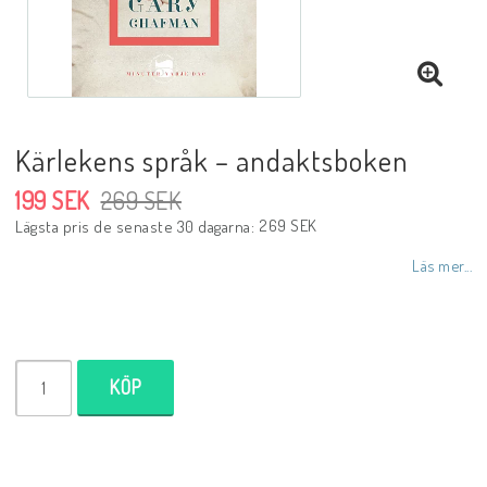
DVD
Biblar på svenska
Kärlekens språk – andaktsboken
199 SEK
269 SEK
Reinhard Bonnke
269 SEK
Lägsta pris de senaste 30 dagarna
Läs mer...
NYHETER
Barn- utländska språk
KÖP
Livsberättelser