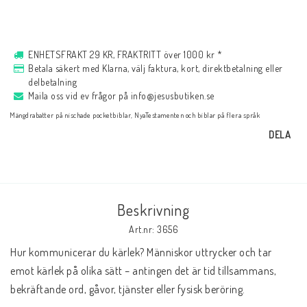
Musik
ENHETSFRAKT 29 KR, FRAKTRITT över 1000 kr *
För evangelisation
Betala säkert med Klarna, välj faktura, kort, direktbetalning eller
delbetalning
Maila oss vid ev frågor på info@jesusbutiken.se
Böcker på engelska
Mängdrabatter på nischade pocketbiblar, NyaTestamenten och biblar på flera språk
DELA
LAGERRENSNING
Beskrivning
KLÄDER
Art.nr: 3656
Hur kommunicerar du kärlek? Människor uttrycker och tar 
PRESENTARTIKLAR
emot kärlek på olika sätt – antingen det är tid tillsammans, 
bekräftande ord, gåvor, tjänster eller fysisk beröring.