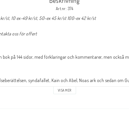
Beskrivning
Art.nr: 374
åk
Livsberättelser
Musik
r/st, 10 ex-49 kr/st, 50-ex 45 kr/st 100-ex 42 kr/st
ntakta oss för offert
LAGERRENSNING
KLÄDER
T-SHIRTS
Kepsar och mössor
 bok på 144 sidor, med förklaringar och kommentarer, men också med 
Andrasortering
DVD-olika språk
eberättelsen, syndafallet, Kain och Abel, Noas ark och sedan om Gud
.
VISA MER
a berättelsen om Jesus, från hans födelse i Betlehem ända fram till k
sa om varför han kom, vem han var, hur han levde, vad han gjorde 
orade sonen, Den vise och ovise husbyggaren, Den rike mannen och La