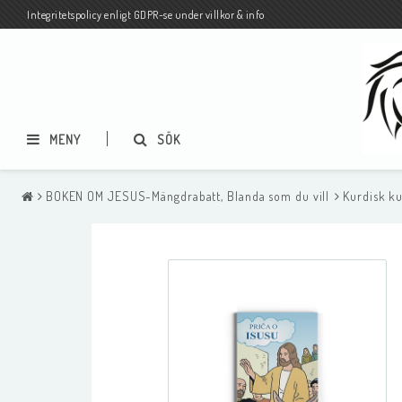
Integritetspolicy enligt GDPR-se under villkor & info
MENY
SÖK
BOKEN OM JESUS-Mängdrabatt, Blanda som du vill
Kurdisk k
Pocketbiblar på svenska och
Biblar och Nya Test
andra språk
på andra språk
Pocketbiblar på andra språk-
Vykort på olika språk
MÄNGDRABATT-BLANDA SOM DU
VILL-från 3 ex 45 kr/st