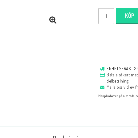
Själavård
Almanacka
Andaktsböcker
KÖP
Romaner
Målarbok
Historia
Bibelläsningsplan
ENHETSFRAKT 29 
Biblar på svenska
Reinhard Bonnke
Betala säkert med 
delbetalning
Bibelregister
Maila oss vid ev 
Bibelläsningsplan
Mängdrabatter på nischade po
Spel