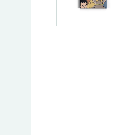
Traktat/evangelisationshäften
DVD
Undervisning
Dokumentär
Spelfilm
Tro och vetenskap
Barn/Ungdom
Livsberättelser