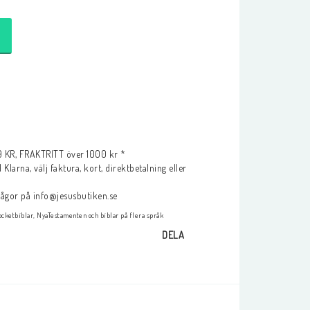
KR, FRAKTRITT över 1000 kr *
Klarna, välj faktura, kort, direktbetalning eller
frågor på info@jesusbutiken.se
cketbiblar, NyaTestamenten och biblar på flera språk
DELA