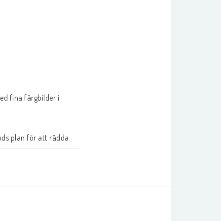
fina färgbilder i 
s plan för att rädda 
orsfästelsen och 
och vad han berättade.
sarus m fl finns 