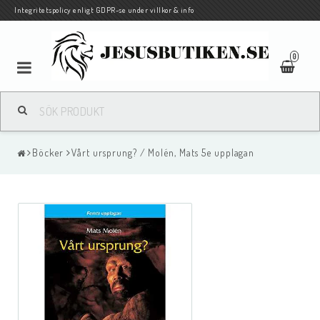
Integritetspolicy enligt GDPR-se under villkor & info
0
Pocketbiblar på svenska och andra språk
Böcker
Vårt ursprung? / Molén, Mats 5e upplagan
Biblar och Nya Testamenten på andra språk
Böcker
Barn/Ungdom
Traktat/evangelisationshäften