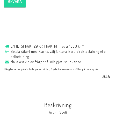
BEVAKA
Musik
För evangelisation
Böcker på engelska
ENHETSFRAKT 29 KR, FRAKTRITT över 1000 kr *
Betala säkert med Klarna, välj faktura, kort, direktbetalning eller
delbetalning
LAGERRENSNING
Maila oss vid ev frågor på info@jesusbutiken.se
Mängdrabatter på nischade pocketbiblar, NyaTestamenten och biblar på flera språk
DELA
KLÄDER
PRESENTARTIKLAR
Beskrivning
Art.nr: 3548