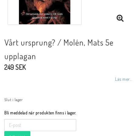
DVD
Vårt ursprung? / Molén, Mats 5e
Biblar på svenska
upplagan
Reinhard Bonnke
249 SEK
Läs mer...
NYHETER
Slut i lager
Barn- utländska språk
Bli meddelad när produkten finns i lager.
Livsberättelser