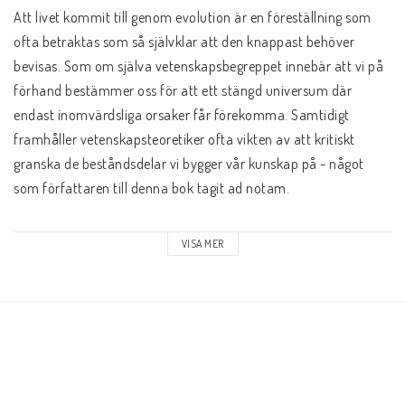
Andrasortering
Att livet kommit till genom evolution är en föreställning som 
ofta betraktas som så självklar att den knappast behöver 
DVD-olika språk
bevisas. Som om själva vetenskapsbegreppet innebär att vi på 
förhand bestämmer oss för att ett stängd universum där 
endast inomvärdsliga orsaker får förekomma. Samtidigt 
Almanackor
framhåller vetenskapsteoretiker ofta vikten av att kritiskt 
granska de beståndsdelar vi bygger vår kunskap på - något 
JUL
som författaren till denna bok tagit ad notam. 
Den evolutionistiska historieskrivningen baseras, precis som 
VISA MER
Evangelisationspaket-FRAKTFRITT
vanlig historia, på källor och det är dessa som Mats Molén 
undersöker närmare. Hans källkritik är ibland så skarp att man 
inte skall bli förvånad över att boken emellanåt väcker starka 
BOKEN OM JESUS-Mängdrabatt, Blanda som du vill
känslor. Boken rör ju vid vår världsbild. En världsbild där 
evolutionsläran, för många, utgör en av grundbultarna. 
Svenska Folkbibeln
Åtskilliga är de som har fått upp ögonen för ursprungsfrågorna 