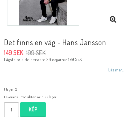
DVD
Biblar på svenska
Det finns en väg - Hans Jansson
149 SEK
199 SEK
Reinhard Bonnke
199 SEK
Lägsta pris de senaste 30 dagarna
Läs mer...
NYHETER
I lager: 2
Leverans:
Barn- utländska språk
Produkten är nu i lager
KÖP
Livsberättelser