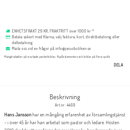
Musik
För evangelisation
ENHETSFRAKT 29 KR, FRAKTRITT över 1000 kr *
Betala säkert med Klarna, välj faktura, kort, direktbetalning eller
delbetalning
Maila oss vid ev frågor på info@jesusbutiken.se
Böcker på engelska
Mängdrabatter på nischade pocketbiblar, NyaTestamenten och biblar på flera språk
DELA
LAGERRENSNING
KLÄDER
Beskrivning
Art.nr: 4469
PRESENTARTIKLAR
Hans Jansson
 har en mångårig erfarenhet av församlingstjänst 
– i över 45 år har han arbetat som pastor och ledare. Hösten 