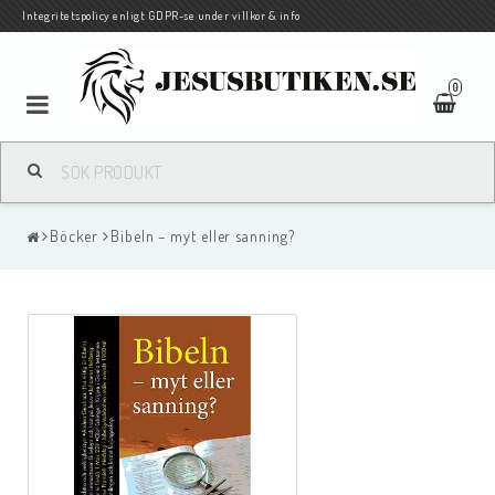
Integritetspolicy enligt GDPR-se under villkor & info
0
Pocketbiblar på svenska och andra språk
Böcker
Bibeln – myt eller sanning?
Biblar och Nya Testamenten på andra språk
Böcker
Barn/Ungdom
Traktat/evangelisationshäften