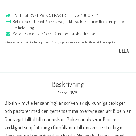
Musik
ENHETSFRAKT 29 KR, FRAKTRITT över 1000 kr *
Betala säkert med Klarna, välj faktura, kort, direktbetalning eller
delbetalning
För evangelisation
Maila oss vid ev frågor på info@jesusbutiken.se
Mängdrabatter på nischade pocketbiblar, NyaTestamenten och biblar på flera språk
DELA
Böcker på engelska
LAGERRENSNING
Beskrivning
Art.nr: 3539
KLÄDER
Bibeln – myt eller sanning? är skriven av sju kunniga teologer 
och pastorer med den gemensamma övertygelsen att Bibeln är 
PRESENTARTIKLAR
Guds eget tilltal till människan. Boken analyserar Bibelns 
verklighetsuppfattning i förhållande till universitetsteologin. 
Den visar på trovärdigheten i Första Mosebok, Jesaja, Daniel 