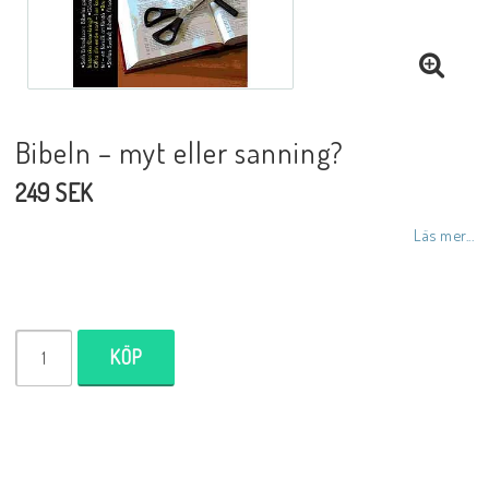
DVD
Bibeln – myt eller sanning?
Biblar på svenska
249 SEK
Reinhard Bonnke
Läs mer...
NYHETER
KÖP
Barn- utländska språk
Livsberättelser