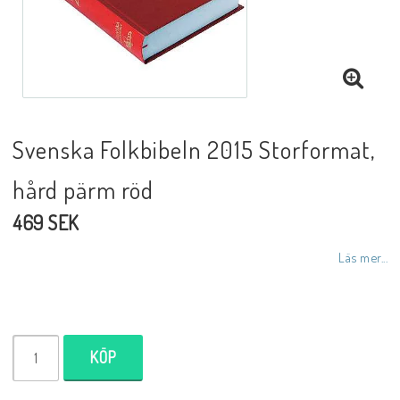
DVD
Biblar på svenska
Svenska Folkbibeln 2015 Storformat,
Reinhard Bonnke
hård pärm röd
469 SEK
NYHETER
Läs mer...
Barn- utländska språk
KÖP
Livsberättelser