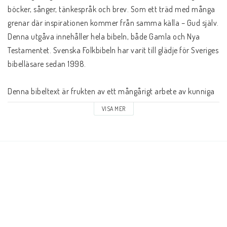
Andrasortering
böcker, sånger, tänkespråk och brev. Som ett träd med många 
grenar där inspirationen kommer från samma källa – Gud själv. 
DVD-olika språk
Denna utgåva innehåller hela bibeln, både Gamla och Nya 
Testamentet. Svenska Folkbibeln har varit till glädje för Sveriges 
bibelläsare sedan 1998. 
Almanackor
Denna bibeltext är frukten av ett mångårigt arbete av kunniga 
bibelforskare med djup kärlek till Bibeln som Guds ord. 
JUL
VISA MER
Folkbibeln 2015 är en lätt reviderad version av Folkbibeln 1998, 
med ett modernare språk och bättre flyt i texten. De historiska 
Evangelisationspaket-FRAKTFRITT
noterna som kastar ljus över bibeltexten och ger ökad 
förståelse för Bibelns värld har också utökats i denna utgåva. 
Med stor respekt för Bibeln som en helig skrift har översättarna 
BOKEN OM JESUS-Mängdrabatt, Blanda som du vill
gjort sitt yttersta för att komma så nära grundtextens 
betydelse som möjligt.
Svenska Folkbibeln