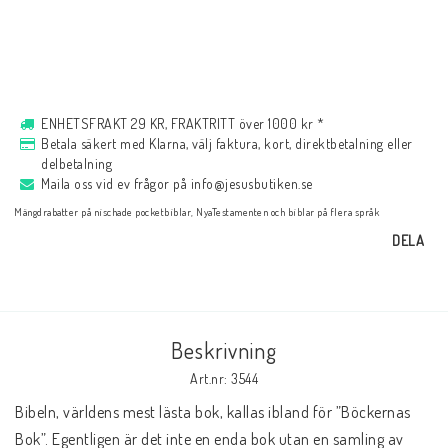
Musik
För evangelisation
ENHETSFRAKT 29 KR, FRAKTRITT över 1000 kr *
Betala säkert med Klarna, välj faktura, kort, direktbetalning eller
delbetalning
Böcker på engelska
Maila oss vid ev frågor på info@jesusbutiken.se
Mängdrabatter på nischade pocketbiblar, NyaTestamenten och biblar på flera språk
LAGERRENSNING
DELA
KLÄDER
Beskrivning
PRESENTARTIKLAR
Art.nr: 3544
Bibeln, världens mest lästa bok, kallas ibland för ”Böckernas 
Bok”. Egentligen är det inte en enda bok utan en samling av 