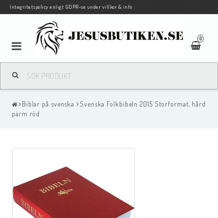
Integritetspolicy enligt GDPR-se under villkor & info
0
Pocketbiblar på svenska och andra språk
Biblar på svenska
Svenska Folkbibeln 2015 Storformat, hård
Biblar och Nya Testamenten på andra språk
pärm röd
Böcker
Barn/Ungdom
Traktat/evangelisationshäften