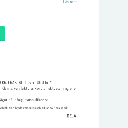
Läs mer...
KR, FRAKTRITT över 1000 kr *
Klarna, välj faktura, kort, direktbetalning eller
frågor på info@jesusbutiken.se
cketbiblar, NyaTestamenten och biblar på flera språk
DELA