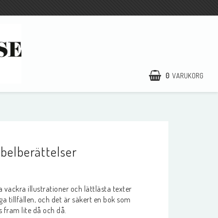
0
VARUKORG
DIN VARUKORG ÄR TOM
Kontaktformulär
ENHETSFRAKT 39 kr
*gäller privatpersoner
belberättelser
inom Sverige
Betala säkert och enkelt med
Klarna/Kustom!
vackra illustrationer och lättlästa texter
Välj om du vill betala via faktura,
a tillfällen, och det är säkert en bok som
delbetalning, kort, swish eller
direktbetalning.
 fram lite då och då.