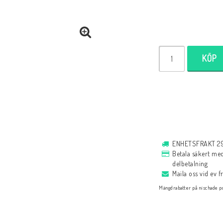
Själavård
Almanacka
Andaktsböcker
Romaner
Målarbok
KÖP
Historia
Bibelläsningsplan
Biblar på svenska
Reinhard Bonnke
Bibelregister
ENHETSFRAKT 29 
Betala säkert med 
Bibelläsningsplan
delbetalning
Spel
Maila oss vid ev 
Mängdrabatter på nischade po