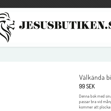
amenten
Böcker
Barn/Ungdom
Tro och vetenskap
Biblar och böcker
Välkända bi
Livsberättelser
CD
99 SEK
Apologetik
DVD
Undervisning
Sångböcker
Denna bok med sina 
Evangelisation
Grejer
passar bra vid mång
kommer att plockas
Bön
Spel