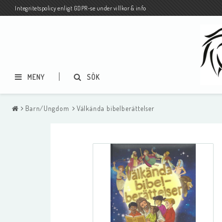
Integritetspolicy enligt GDPR-se under villkor & info
MENY
SÖK
Barn/Ungdom
Välkända bibelberättelser
Pocketbiblar på svenska och
Biblar och Nya Test
andra språk
på andra språk
Pocketbiblar på andra språk-
Vykort på olika språk
MÄNGDRABATT-BLANDA SOM DU
VILL-från 3 ex 45 kr/st