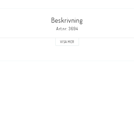
åk
Livsberättelser
Musik
Beskrivning
Art.nr: 3694
LAGERRENSNING
KLÄDER
VISA MER
T-SHIRTS
Kepsar och mössor
Andrasortering
DVD-olika språk