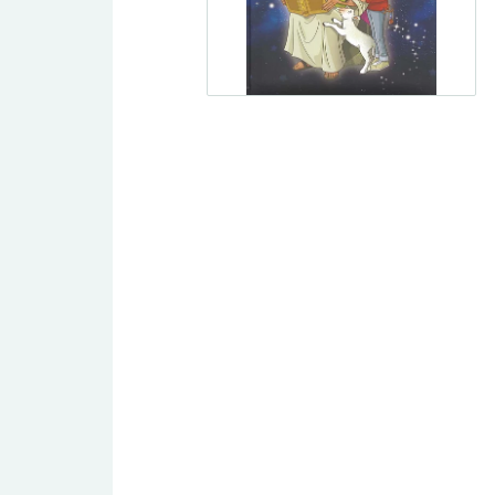
Traktat/evangelisationshäften
DVD
Undervisning
Dokumentär
Spelfilm
Tro och vetenskap
Barn/Ungdom
Livsberättelser