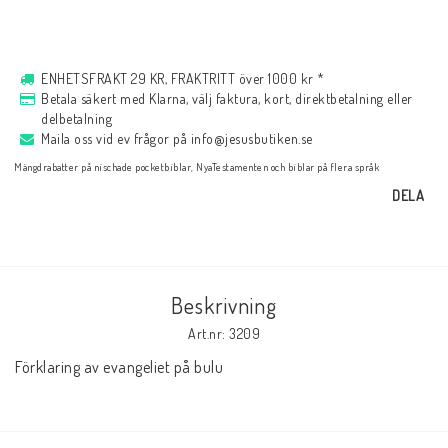
Musik
ENHETSFRAKT 29 KR, FRAKTRITT över 1000 kr *
Betala säkert med Klarna, välj faktura, kort, direktbetalning eller
För evangelisation
delbetalning
Maila oss vid ev frågor på info@jesusbutiken.se
Mängdrabatter på nischade pocketbiblar, NyaTestamenten och biblar på flera språk
Böcker på engelska
DELA
LAGERRENSNING
Beskrivning
KLÄDER
Art.nr: 3209
Förklaring av evangeliet på bulu
PRESENTARTIKLAR