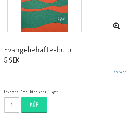
DVD
Biblar på svenska
Evangeliehäfte-bulu
5 SEK
Reinhard Bonnke
Läs mer...
NYHETER
Leverans:
Produkten är nu i lager
Barn- utländska språk
KÖP
Livsberättelser