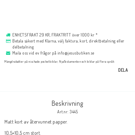
Musik
För evangelisation
ENHETSFRAKT 29 KR, FRAKTRITT över 1000 kr *
Betala säkert med Klarna, välj faktura, kort, direktbetalning eller
delbetalning
Böcker på engelska
Maila oss vid ev frågor på info@jesusbutiken.se
Mängdrabatter på nischade pocketbiblar, NyaTestamenten och biblar på flera språk
DELA
LAGERRENSNING
KLÄDER
Beskrivning
Art.nr: 3445
PRESENTARTIKLAR
Matt kort av återvunnet papper.
10,5×10,5 cm stort.