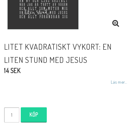
DVD
Biblar på svenska
LITET KVADRATISKT VYKORT: EN
LITEN STUND MED JESUS
Reinhard Bonnke
14 SEK
NYHETER
Läs mer...
Barn- utländska språk
KÖP
Livsberättelser