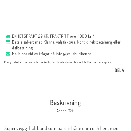
Musik
För evangelisation
ENHETSFRAKT 29 KR, FRAKTRITT över 1000 kr *
Betala säkert med Klarna, välj faktura, kort, direktbetalning eller
delbetalning
Böcker på engelska
Maila oss vid ev frågor på info@jesusbutiken.se
Mängdrabatter på nischade pocketbiblar, NyaTestamenten och biblar på flera språk
LAGERRENSNING
DELA
KLÄDER
Beskrivning
PRESENTARTIKLAR
Art.nr: 1120
Supersnyggt halsband som passar både dam och herr, med 