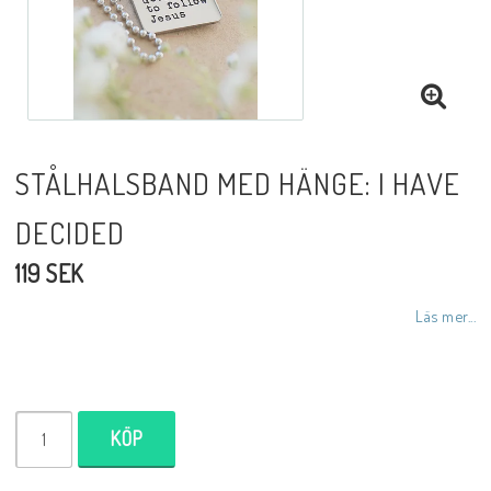
DVD
Biblar på svenska
STÅLHALSBAND MED HÄNGE: I HAVE
Reinhard Bonnke
DECIDED
119 SEK
NYHETER
Läs mer...
Barn- utländska språk
KÖP
Livsberättelser