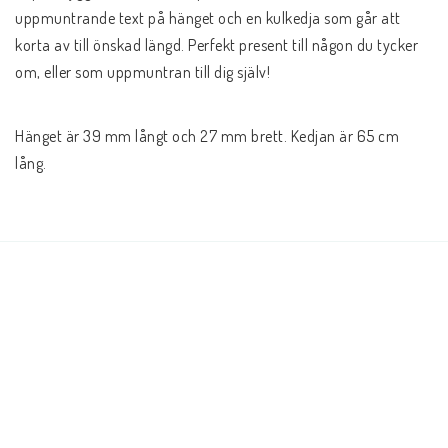
Andrasortering
uppmuntrande text på hänget och en kulkedja som går att 
korta av till önskad längd. Perfekt present till någon du tycker 
DVD-olika språk
om, eller som uppmuntran till dig själv!
Hänget är 39 mm långt och 27 mm brett. Kedjan är 65 cm 
Almanackor
lång.
JUL
Evangelisationspaket-FRAKTFRITT
BOKEN OM JESUS-Mängdrabatt, Blanda som du vill
Svenska Folkbibeln