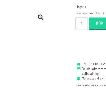
Själavård
Almanacka
I lager: 6
Andaktsböcker
Leverans:
Produkten är 
Romaner
KÖP
Målarbok
Historia
Bibelläsningsplan
Biblar på svenska
Reinhard Bonnke
ENHETSFRAKT 29 
Bibelregister
Betala säkert med 
Bibelläsningsplan
delbetalning
Maila oss vid ev 
Spel
Mängdrabatter på nischade po