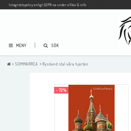
Integritetspolicy enligt GDPR-se under villkor & info
MENY
SÖK
SOMMARREA
Ryssland stal våra hjärtan
Pocketbiblar på svenska och
Biblar och Nya Test
andra språk
på andra språk
- 72%
Pocketbiblar på andra språk-
Vykort på olika språk
MÄNGDRABATT-BLANDA SOM DU
VILL-från 3 ex 45 kr/st