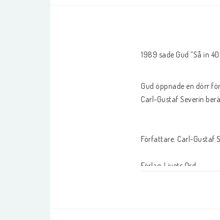
NYHETER
Barn- utländska spr
1989 sade Gud ”Så in 40 m
För evangelisation
Böcker på engelska
Gud öppnade en dörr för 
Carl-Gustaf Severin ber
PRESENTARTIKLAR
Författare: Carl-Gustaf S
VIGSEL
Muggar/termos
Förlag: Livets Ord
Smycken
Vykort/Posters
Anteckningsböcker
Reflexer
Sidor:250
Knappar
Nyckelringar
Tygkasse/Necessär
Ballonger
Mjukpärm