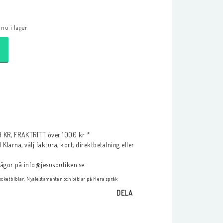
nu i lager
KR, FRAKTRITT över 1000 kr *
Klarna, välj faktura, kort, direktbetalning eller
frågor på info@jesusbutiken.se
cketbiblar, NyaTestamenten och biblar på flera språk
DELA