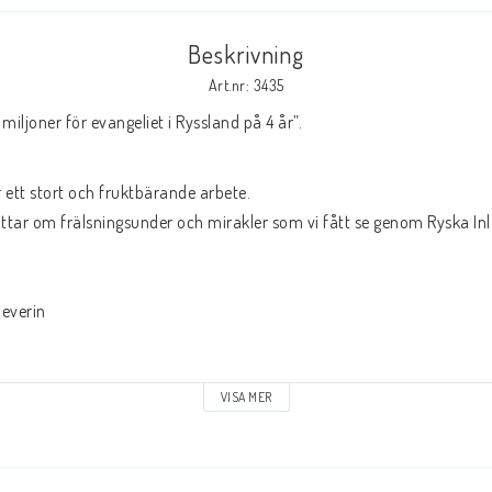
Beskrivning
åk
Livsberättelser
Musik
Art.nr: 3435
iljoner för evangeliet i Ryssland på 4 år”.
LAGERRENSNING
KLÄDER
T-SHIRTS
ett stort och fruktbärande arbete. 
Kepsar och mössor
ättar om frälsningsunder och mirakler som vi fått se genom Ryska In
Andrasortering
DVD-olika språk
everin 
VISA MER