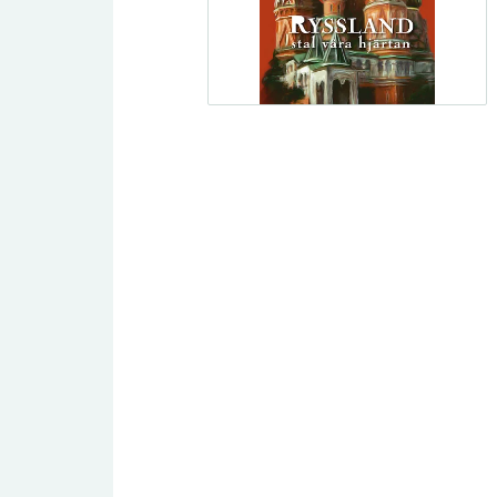
Traktat/evangelisationshäften
DVD
Undervisning
Dokumentär
Spelfilm
Tro och vetenskap
Barn/Ungdom
Livsberättelser