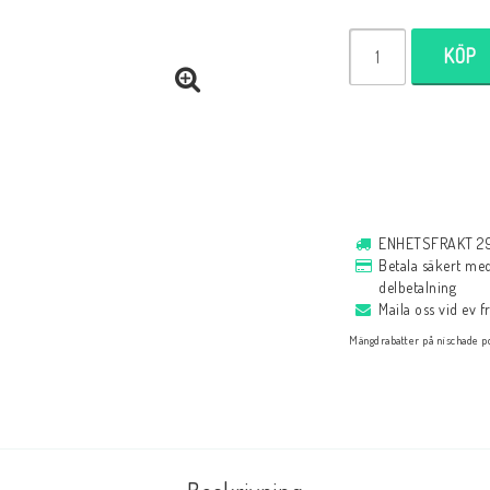
Själavård
Almanacka
Andaktsböcker
KÖP
Romaner
Målarbok
Historia
Bibelläsningsplan
ENHETSFRAKT 29 
Biblar på svenska
Reinhard Bonnke
Betala säkert med 
delbetalning
Bibelregister
Maila oss vid ev 
Bibelläsningsplan
Mängdrabatter på nischade po
Spel