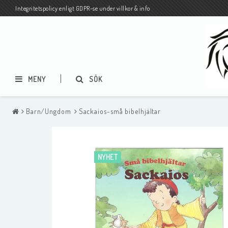
Integritetspolicy enligt GDPR-se under villkor & info
MENY
SÖK
Barn/Ungdom
Sackaios-små bibelhjältar
Pocketbiblar på svenska och
Biblar och Nya Test
andra språk
på andra språk
NYHET
Pocketbiblar på andra språk-
Vykort på olika språk
MÄNGDRABATT-BLANDA SOM DU
VILL-från 3 ex 45 kr/st