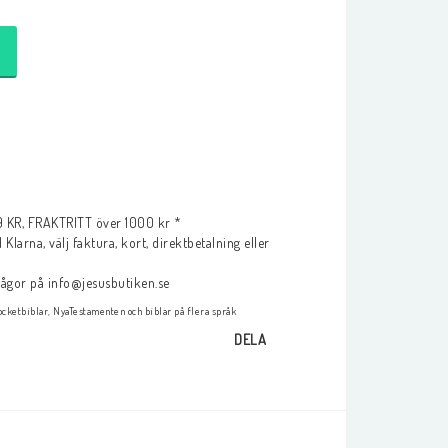
KR, FRAKTRITT över 1000 kr *
Klarna, välj faktura, kort, direktbetalning eller
frågor på info@jesusbutiken.se
cketbiblar, NyaTestamenten och biblar på flera språk
DELA