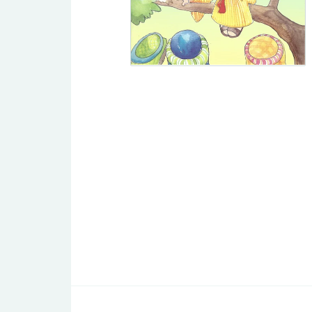
Traktat/evangelisationshäften
DVD
Undervisning
Dokumentär
Spelfilm
Tro och vetenskap
Barn/Ungdom
Livsberättelser