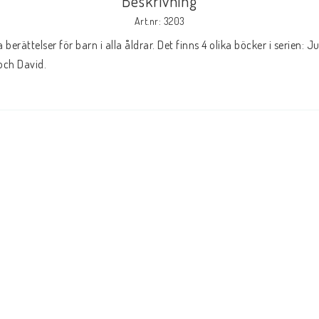
Beskrivning
Art.nr: 3203
åk
Livsberättelser
Musik
berättelser för barn i alla åldrar. Det finns 4 olika böcker i serien: J
och David.
LAGERRENSNING
KLÄDER
T-SHIRTS
Kepsar och mössor
Andrasortering
DVD-olika språk