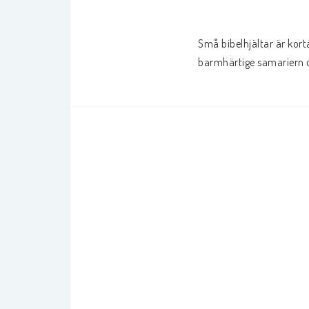
NYHETER
Barn- utländska spr
Små bibelhjältar är korta 
barmhärtige samariern 
För evangelisation
Böcker på engelska
PRESENTARTIKLAR
VIGSEL
Muggar/termos
Smycken
Vykort/Posters
Anteckningsböcker
Reflexer
Knappar
Nyckelringar
Tygkasse/Necessär
Ballonger